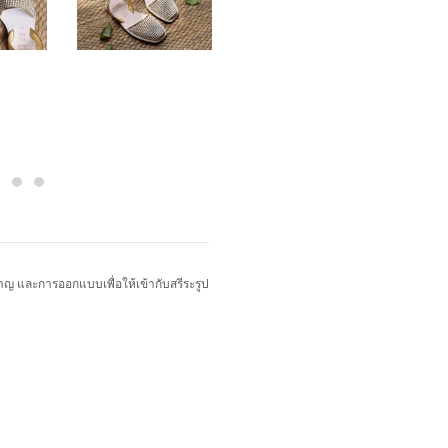
cart
ญ และการออกแบบเพื่อให้เข้ากับสรีระรูป