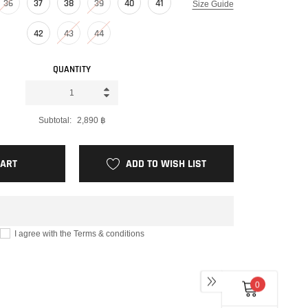
36
37
38
39
40
41
Size Guide
42
43
44
QUANTITY
Subtotal:
2,890 ฿
CART
ADD TO WISH LIST
I agree with the Terms & conditions
0